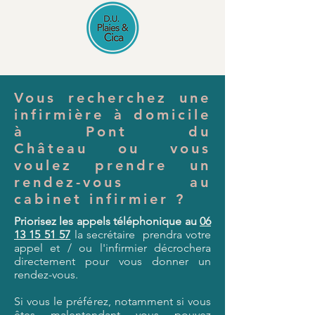
Vous recherchez une
infirmière à domicile
à Pont du
Château
ou vous
voulez prendre un
rendez-vous au
cabinet infirmier ?
Priorisez les appels téléphonique au
06
13 15 51 57
la secrétaire prendra votre
appel et / ou l'infirmier décrochera
directement pour vous donner un
rendez-vous.
Si vous le préférez, notamment si
vous
êtes
malentendant vous pouvez